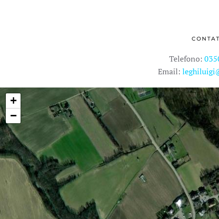
CONTAT
Telefono:
035
Email:
leghiluig
+
−