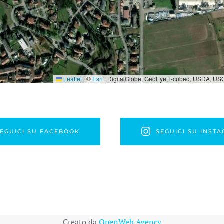
Leaflet
|
©
Esri
| DigitalGlobe, GeoEye, i-cubed, USDA, USG
EGUICI SU FACEBOOK
SEGUICI SU INST
Creato da
OpenWeb Agency