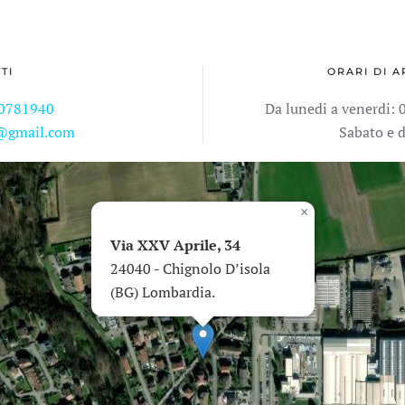
TI
ORARI DI A
0781940
Da lunedi a venerdi: 0
i@gmail.com
Sabato e 
×
Via XXV Aprile, 34
24040 - Chignolo D’isola
(BG) Lombardia.