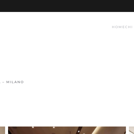
HOME
CHI
A – MILANO