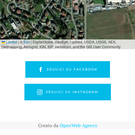
Leaflet
|
©
Esri
| DigitalGlobe, GeoEye, i-cubed, USDA, USGS, AEX,
Getmapping, Aerogrid, IGN, IGP, swisstopo, and the GIS User Community
SEGUICI SU FACEBOOK
SEGUICI SU INSTAGRAM
Creato da
OpenWeb Agency