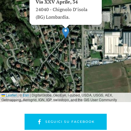
Via XXV Aprile, 34
24040 - Chignolo D’isola
(BG) Lombardia.
Leaflet
|
©
Esri
| DigitalGlobe, GeoEye, i-cubed, USDA, USGS, AEX,
Getmapping, Aerogrid, IGN, IGP, swisstopo, and the GIS User Community
SEGUICI SU FACEBOOK